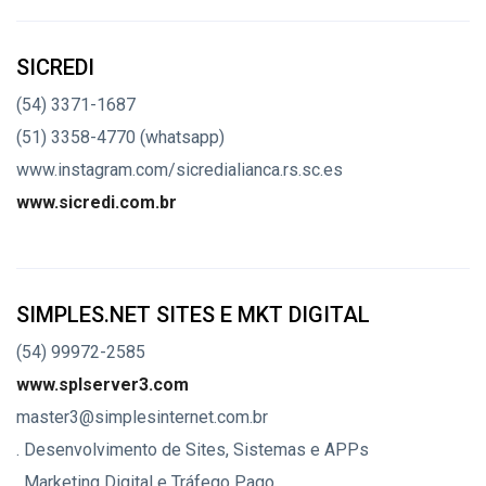
SICREDI
(54) 3371-1687
(51) 3358-4770 (whatsapp)
www.instagram.com/sicredialianca.rs.sc.es
www.sicredi.com.br
SIMPLES.NET SITES E MKT DIGITAL
(54) 99972-2585
www.splserver3.com
master3@simplesinternet.com.br
. Desenvolvimento de Sites, Sistemas e APPs
. Marketing Digital e Tráfego Pago