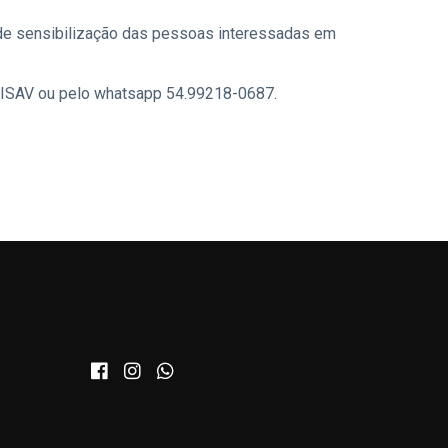
se de sensibilização das pessoas interessadas em
ACISAV ou pelo whatsapp 54.99218-0687.