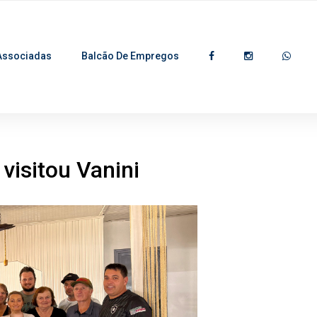
Associadas
Balcão De Empregos
visitou Vanini