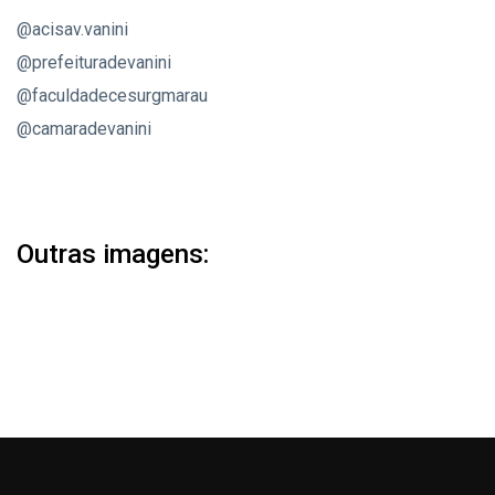
@acisav.vanini
@prefeituradevanini
@faculdadecesurgmarau
@camaradevanini
Outras imagens: