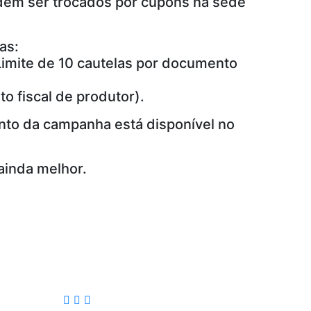
odem ser trocados por cupons na sede
as:
Limite de 10 cautelas por documento
o fiscal de produtor).
nto da campanha está disponível no
ainda melhor.